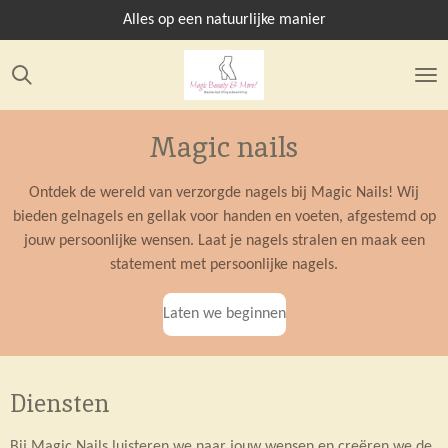
Ga
Alles op een natuurlijke manier
direct
naar
de
hoofdinhoud
Magic nails
Ontdek de wereld van verzorgde nagels bij Magic Nails! Wij
bieden gelnagels en gellak voor handen en voeten, afgestemd op
jouw persoonlijke wensen. Laat je nagels stralen en maak een
statement met persoonlijke nagels.
Laten we beginnen
Diensten
Bij Magic Nails luisteren we naar jouw wensen en creëren we de