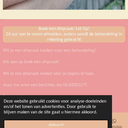
Boek een Afspraak! Let Op!
24 uur van te voren afmelden, anders wordt de behandeling in
rekening gebracht
Wil je een afspraak boeken voor een behandeling?
klik dan op boek een afspraak!
Wil je een afspraak maken voor je nagels of haar.
stuur me even een berichtje via 06-82003275
Tot snel
Deze website gebruikt cookies voor analyse-doeleinden
Powered by
JouwWeb
en/of het tonen van advertenties. Door gebruik te
blijven maken van de site gaat u hiermee akkoord.
Akkoord
E-mailadres
Telefoonnummer
Kaart
Facebook
WhatsApp